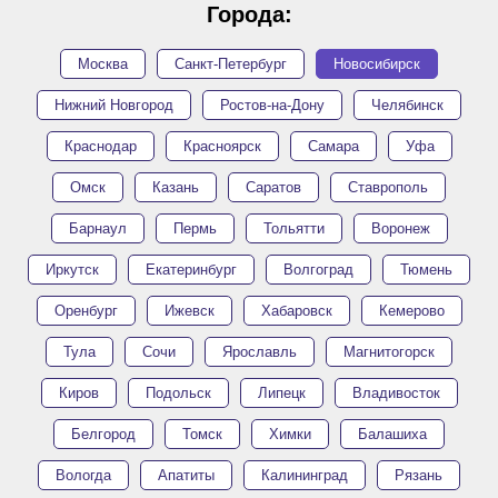
Города:
Москва
Санкт-Петербург
Новосибирск
Нижний Новгород
Ростов-на-Дону
Челябинск
Краснодар
Красноярск
Самара
Уфа
Омск
Казань
Саратов
Ставрополь
Барнаул
Пермь
Тольятти
Воронеж
Иркутск
Екатеринбург
Волгоград
Тюмень
Оренбург
Ижевск
Хабаровск
Кемерово
Тула
Сочи
Ярославль
Магнитогорск
Киров
Подольск
Липецк
Владивосток
Белгород
Томск
Химки
Балашиха
Вологда
Апатиты
Калининград
Рязань