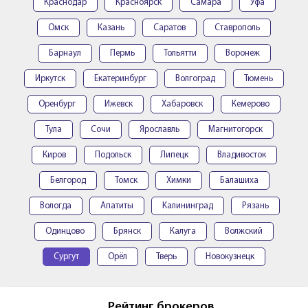
Краснодар
Красноярск
Самара
Уфа
Омск
Казань
Саратов
Ставрополь
Барнаул
Пермь
Тольятти
Воронеж
Иркутск
Екатеринбург
Волгоград
Тюмень
Оренбург
Ижевск
Хабаровск
Кемерово
Тула
Сочи
Ярославль
Магнитогорск
Киров
Подольск
Липецк
Владивосток
Белгород
Томск
Химки
Балашиха
Вологда
Апатиты
Калининград
Рязань
Одинцово
Брянск
Калуга
Волжский
Сургут
Орёл
Тверь
Новокузнецк
Рейтинг брокеров