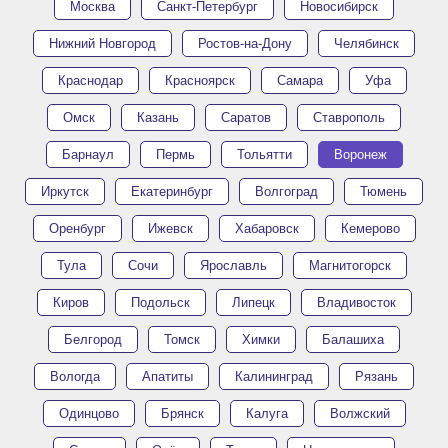
Москва
Санкт-Петербург
Новосибирск
Нижний Новгород
Ростов-на-Дону
Челябинск
Краснодар
Красноярск
Самара
Уфа
Омск
Казань
Саратов
Ставрополь
Барнаул
Пермь
Тольятти
Воронеж
Иркутск
Екатеринбург
Волгоград
Тюмень
Оренбург
Ижевск
Хабаровск
Кемерово
Тула
Сочи
Ярославль
Магнитогорск
Киров
Подольск
Липецк
Владивосток
Белгород
Томск
Химки
Балашиха
Вологда
Апатиты
Калининград
Рязань
Одинцово
Брянск
Калуга
Волжский