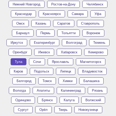
Нижний Новгород
Ростов-на-Дону
Челябинск
Краснодар
Красноярск
Самара
Уфа
Омск
Казань
Саратов
Ставрополь
Барнаул
Пермь
Тольятти
Воронеж
Иркутск
Екатеринбург
Волгоград
Тюмень
Оренбург
Ижевск
Хабаровск
Кемерово
Тула
Сочи
Ярославль
Магнитогорск
Киров
Подольск
Липецк
Владивосток
Белгород
Томск
Химки
Балашиха
Вологда
Апатиты
Калининград
Рязань
Одинцово
Брянск
Калуга
Волжский
Сургут
Орёл
Тверь
Новокузнецк