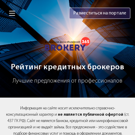
Brokery365 - Рейтинг кредитных брок
Разместиться на портале
Рейтинг кредитных брокеров
Лучшие предложения от профессионалов
Информация на сайте носит исключительно справочно-
консультационный характер и
не является публичной офертой
(ст.
437 ГК РФ). Сайт не является банком, кредитной или микрофинансовой
организацией и не выдаёт займы. Все предложения - это содействие в
подборе финансовых услуг и помощь в оформлении документов.