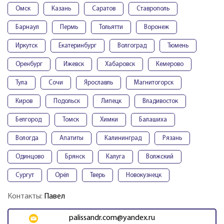
Омск
Казань
Саратов
Ставрополь
Барнаул
Пермь
Тольятти
Воронеж
Иркутск
Екатеринбург
Волгоград
Тюмень
Оренбург
Ижевск
Хабаровск
Кемерово
Тула
Сочи
Ярославль
Магнитогорск
Киров
Подольск
Липецк
Владивосток
Белгород
Томск
Химки
Балашиха
Вологда
Апатиты
Калининград
Рязань
Одинцово
Брянск
Калуга
Волжский
Сургут
Орёл
Тверь
Новокузнецк
Контакты:
Павел
palissandr.com@yandex.ru