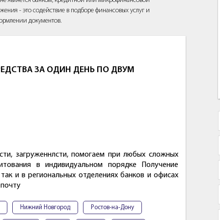
йт не является банком, кредитной или микрофинансовой
жения - это содействие в подборе финансовых услуг и
ормлении документов.
ЕДСТВА ЗА ОДИН ДЕНЬ ПО ДВУМ
сти, загруженнлсти, помогаем при любых сложных
дитования в индивидуальном порядке Получение
так и в региональных отделениях банков и офисах
 почту
Нижний Новгород
Ростов-на-Дону