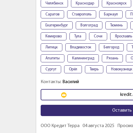
Челябинск
Краснодар
Красноярск
Саратов
Ставрополь
Барнаул
П
Екатеринбург
Волгоград
Тюмень
Кемерово
Тула
Сочи
Ярославль
Липецк
Владивосток
Белгород
Апатиты
Калининград
Рязань
О
Сургут
Орёл
Тверь
Новокузнецк
Контакты:
Василий
kredit
Оставить 
ООО Кредит Терра
04 августа 2025
Просмо