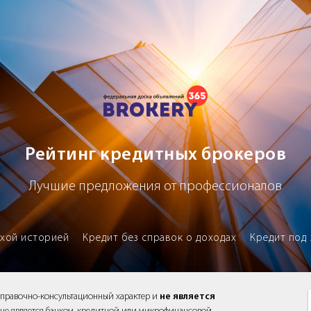
х брокеров
Рейтинг кредитных брокеров
Лучшие предложения от профессионалов
охой историей
Кредит без справок о доходах
Кредит под 
справочно-консультационный характер и
не является