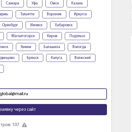
Самара
Уфа
Омск
Казань
ермь
Тольятти
Воронеж
Иркутск
Оренбург
Ижевск
Хабаровск
Магнитогорск
Киров
Подольск
Томск
Химки
Балашиха
Вологда
динцово
Брянск
Калуга
Волжский
.global@mail.ru
заявку через сайт
тров: 107