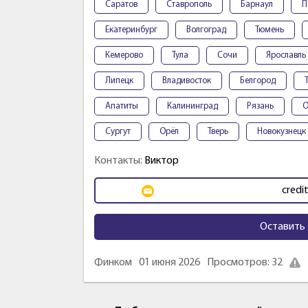
Саратов
Ставрополь
Барнаул
П
Екатеринбург
Волгоград
Тюмень
Кемерово
Тула
Сочи
Ярославль
Липецк
Владивосток
Белгород
Апатиты
Калининград
Рязань
О
Сургут
Орёл
Тверь
Новокузнецк
Контакты:
Виктор
credi
Оставить 
Финком
01 июня 2026
Просмотров: 32