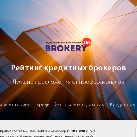
х брокеров
Рейтинг кредитных брокеров
Лучшие предложения от профессионалов
охой историей
Кредит без справок о доходах
Кредит под 
справочно-консультационный характер и
не является