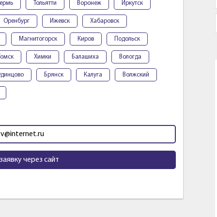
ермь
Тольятти
Воронеж
Иркутск
Оренбург
Ижевск
Хабаровск
Магнитогорск
Киров
Подольск
Томск
Химки
Балашиха
Вологда
динцово
Брянск
Калуга
Волжский
tv@internet.ru
заявку через сайт