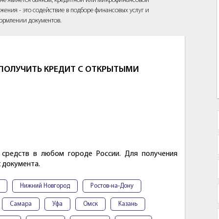
йт не является банком, кредитной или микрофинансовой
жения - это содействие в подборе финансовых услуг и
ормлении документов.
ПОЛУЧИТЬ КРЕДИТ С ОТКРЫТЫМИ
средств в любом городе России. Для получения
 документа.
Нижний Новгород
Ростов-на-Дону
Самара
Уфа
Омск
Казань