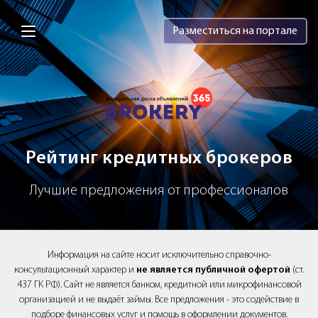
Brokery365 - Рейтинг кредитных брок
Разместиться на портале
Рейтинг кредитных брокеров
Лучшие предложения от профессионалов
Информация на сайте носит исключительно справочно-
консультационный характер и
не является публичной офертой
(ст.
437 ГК РФ). Сайт не является банком, кредитной или микрофинансовой
организацией и не выдаёт займы. Все предложения - это содействие в
подборе финансовых услуг и помощь в оформлении документов.