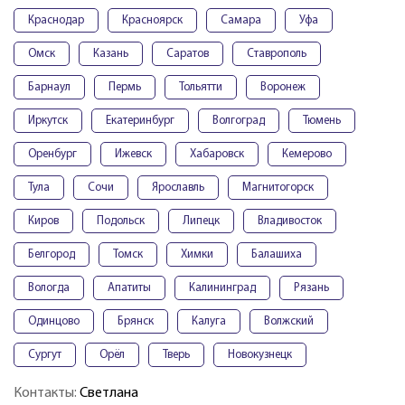
Краснодар
Красноярск
Самара
Уфа
Омск
Казань
Саратов
Ставрополь
Барнаул
Пермь
Тольятти
Воронеж
Иркутск
Екатеринбург
Волгоград
Тюмень
Оренбург
Ижевск
Хабаровск
Кемерово
Тула
Сочи
Ярославль
Магнитогорск
Киров
Подольск
Липецк
Владивосток
Белгород
Томск
Химки
Балашиха
Вологда
Апатиты
Калининград
Рязань
Одинцово
Брянск
Калуга
Волжский
Сургут
Орёл
Тверь
Новокузнецк
Контакты:
Светлана