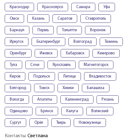
Краснодар
Красноярск
Самара
Уфа
Омск
Казань
Саратов
Ставрополь
Барнаул
Пермь
Тольятти
Воронеж
Иркутск
Екатеринбург
Волгоград
Тюмень
Оренбург
Ижевск
Хабаровск
Кемерово
Тула
Сочи
Ярославль
Магнитогорск
Киров
Подольск
Липецк
Владивосток
Белгород
Томск
Химки
Балашиха
Вологда
Апатиты
Калининград
Рязань
Одинцово
Брянск
Калуга
Волжский
Сургут
Орёл
Тверь
Новокузнецк
Контакты:
Светлана