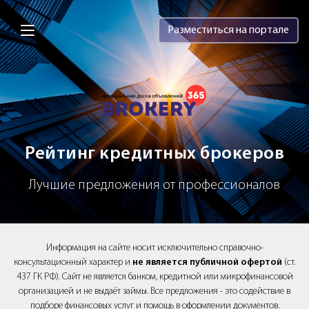
Brokery365 - Рейтинг кредитных брок
Разместиться на портале
Рейтинг кредитных брокеров
Лучшие предложения от профессионалов
Информация на сайте носит исключительно справочно-
консультационный характер и
не является публичной офертой
(ст.
437 ГК РФ). Сайт не является банком, кредитной или микрофинансовой
организацией и не выдаёт займы. Все предложения - это содействие в
подборе финансовых услуг и помощь в оформлении документов.