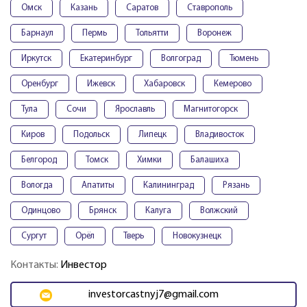
Омск
Казань
Саратов
Ставрополь
Барнаул
Пермь
Тольятти
Воронеж
Иркутск
Екатеринбург
Волгоград
Тюмень
Оренбург
Ижевск
Хабаровск
Кемерово
Тула
Сочи
Ярославль
Магнитогорск
Киров
Подольск
Липецк
Владивосток
Белгород
Томск
Химки
Балашиха
Вологда
Апатиты
Калининград
Рязань
Одинцово
Брянск
Калуга
Волжский
Сургут
Орёл
Тверь
Новокузнецк
Контакты:
Инвестор
investorcastnyj7@gmail.com