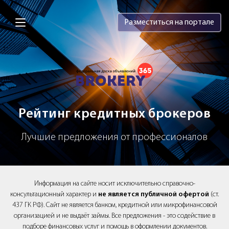
Brokery365 - Рейтинг кредитных брок
Разместиться на портале
Рейтинг кредитных брокеров
Лучшие предложения от профессионалов
Информация на сайте носит исключительно справочно-
консультационный характер и
не является публичной офертой
(ст.
437 ГК РФ). Сайт не является банком, кредитной или микрофинансовой
организацией и не выдаёт займы. Все предложения - это содействие в
подборе финансовых услуг и помощь в оформлении документов.