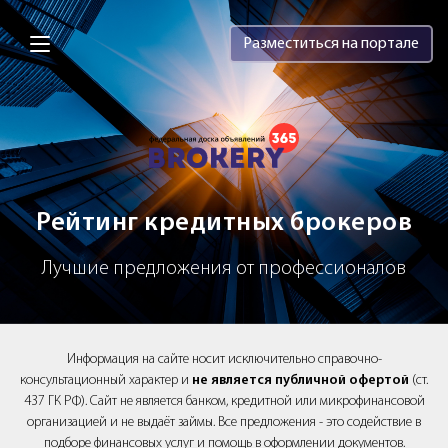
Brokery365 - Рейтинг кредитных брок
Разместиться на портале
Рейтинг кредитных брокеров
Лучшие предложения от профессионалов
Информация на сайте носит исключительно справочно-
консультационный характер и
не является публичной офертой
(ст.
437 ГК РФ). Сайт не является банком, кредитной или микрофинансовой
организацией и не выдаёт займы. Все предложения - это содействие в
подборе финансовых услуг и помощь в оформлении документов.