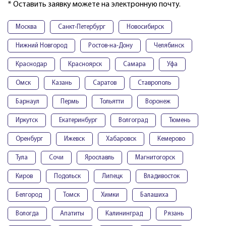
* Оставить заявку можете на электронную почту.
Москва
Санкт-Петербург
Новосибирск
Нижний Новгород
Ростов-на-Дону
Челябинск
Краснодар
Красноярск
Самара
Уфа
Омск
Казань
Саратов
Ставрополь
Барнаул
Пермь
Тольятти
Воронеж
Иркутск
Екатеринбург
Волгоград
Тюмень
Оренбург
Ижевск
Хабаровск
Кемерово
Тула
Сочи
Ярославль
Магнитогорск
Киров
Подольск
Липецк
Владивосток
Белгород
Томск
Химки
Балашиха
Вологда
Апатиты
Калининград
Рязань