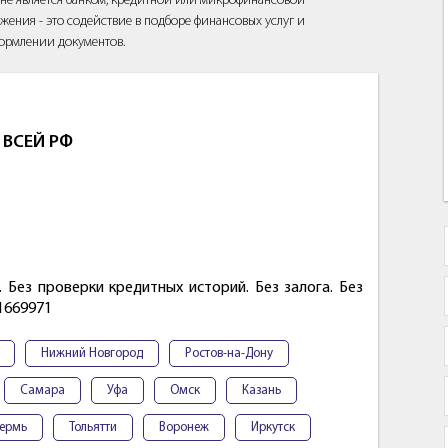
йт не является банком, кредитной или микрофинансовой
жения - это содействие в подборе финансовых услуг и
ормлении документов.
 ВСЕЙ РФ
 Без проверки кредитных историй. Без залога. Без
1669971
Нижний Новгород
Ростов-на-Дону
Самара
Уфа
Омск
Казань
ермь
Тольятти
Воронеж
Иркутск