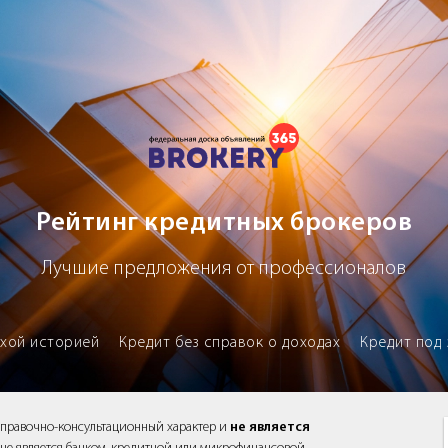
х брокеров
Рейтинг кредитных брокеров
Лучшие предложения от профессионалов
охой историей
Кредит без справок о доходах
Кредит под 
справочно-консультационный характер и
не является