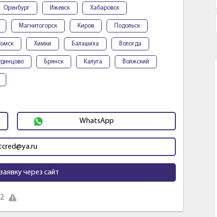
Оренбург
Ижевск
Хабаровск
Магнитогорск
Киров
Подольск
Томск
Химки
Балашиха
Вологда
динцово
Брянск
Калуга
Волжский
WhatsApp
cred@ya.ru
заявку через сайт
92