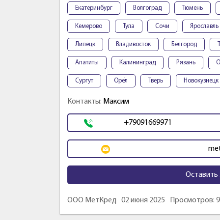
Екатеринбург
Волгоград
Тюмень
Кемерово
Тула
Сочи
Ярославль
Липецк
Владивосток
Белгород
Апатиты
Калининград
Рязань
О
Сургут
Орёл
Тверь
Новокузнецк
Контакты:
Максим
+79091669971
met
Оставить 
ООО МетКред
02 июня 2025
Просмотров: 