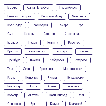
Москва
Санкт-Петербург
Новосибирск
Нижний Новгород
Ростов-на-Дону
Челябинск
Краснодар
Красноярск
Самара
Уфа
Омск
Казань
Саратов
Ставрополь
Барнаул
Пермь
Тольятти
Воронеж
Иркутск
Екатеринбург
Волгоград
Тюмень
Оренбург
Ижевск
Хабаровск
Кемерово
Тула
Сочи
Ярославль
Магнитогорск
Киров
Подольск
Липецк
Владивосток
Белгород
Томск
Химки
Балашиха
Вологда
Апатиты
Калининград
Рязань
Одинцово
Брянск
Калуга
Волжский