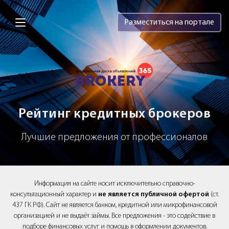
Brokery365 - Рейтинг кредитных брок
Разместиться на портале
Рейтинг кредитных брокеров
Лучшие предложения от профессионалов
Информация на сайте носит исключительно справочно-
консультационный характер и
не является публичной офертой
(ст.
437 ГК РФ). Сайт не является банком, кредитной или микрофинансовой
организацией и не выдаёт займы. Все предложения - это содействие в
подборе финансовых услуг и помощь в оформлении документов.