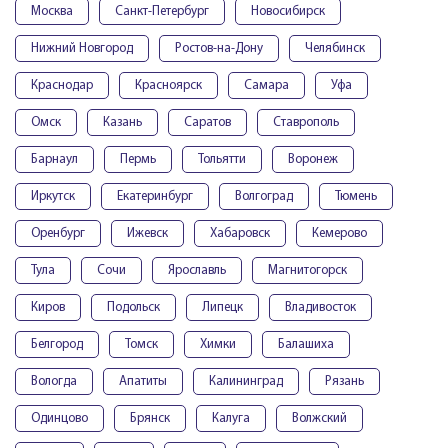
Москва
Санкт-Петербург
Новосибирск
Нижний Новгород
Ростов-на-Дону
Челябинск
Краснодар
Красноярск
Самара
Уфа
Омск
Казань
Саратов
Ставрополь
Барнаул
Пермь
Тольятти
Воронеж
Иркутск
Екатеринбург
Волгоград
Тюмень
Оренбург
Ижевск
Хабаровск
Кемерово
Тула
Сочи
Ярославль
Магнитогорск
Киров
Подольск
Липецк
Владивосток
Белгород
Томск
Химки
Балашиха
Вологда
Апатиты
Калининград
Рязань
Одинцово
Брянск
Калуга
Волжский