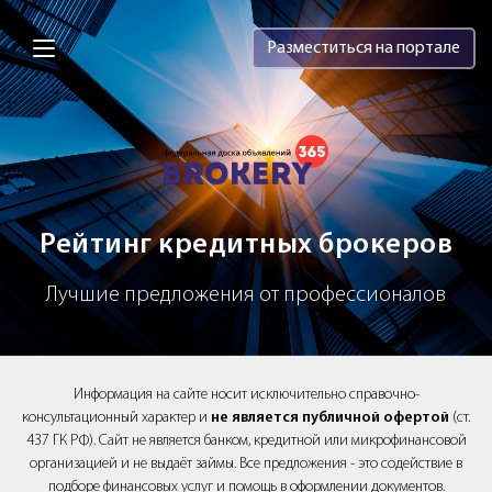
Brokery365 - Рейтинг кредитных брок
Разместиться на портале
Рейтинг кредитных брокеров
Лучшие предложения от профессионалов
Информация на сайте носит исключительно справочно-
консультационный характер и
не является публичной офертой
(ст.
437 ГК РФ). Сайт не является банком, кредитной или микрофинансовой
организацией и не выдаёт займы. Все предложения - это содействие в
подборе финансовых услуг и помощь в оформлении документов.