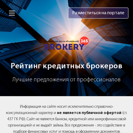
Brokery365 - Рейтинг кредитных брок
Разместиться на портале
Рейтинг кредитных брокеров
Лучшие предложения от профессионалов
Информация на сайте носит исключительно справочно-
консультационный характер и
не является публичной офертой
(ст.
437 ГК РФ). Сайт не является банком, кредитной или микрофинансовой
организацией и не выдаёт займы. Все предложения - это содействие в
подборе финансовых услуг и помощь в оформлении документов.