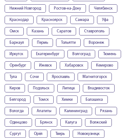
Нижний Новгород
Ростов-на-Дону
Челябинск
Краснодар
Красноярск
Самара
Уфа
Омск
Казань
Саратов
Ставрополь
Барнаул
Пермь
Тольятти
Воронеж
Иркутск
Екатеринбург
Волгоград
Тюмень
Оренбург
Ижевск
Хабаровск
Кемерово
Тула
Сочи
Ярославль
Магнитогорск
Киров
Подольск
Липецк
Владивосток
Белгород
Томск
Химки
Балашиха
Вологда
Апатиты
Калининград
Рязань
Одинцово
Брянск
Калуга
Волжский
Сургут
Орёл
Тверь
Новокузнецк