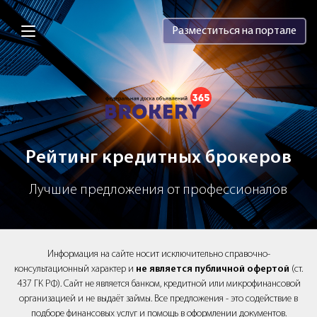
Brokery365 - Рейтинг кредитных брок
Разместиться на портале
Рейтинг кредитных брокеров
Лучшие предложения от профессионалов
Информация на сайте носит исключительно справочно-
консультационный характер и
не является публичной офертой
(ст.
437 ГК РФ). Сайт не является банком, кредитной или микрофинансовой
организацией и не выдаёт займы. Все предложения - это содействие в
подборе финансовых услуг и помощь в оформлении документов.