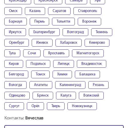
Краснодар
Красноярск
Самара
Уфа
Омск
Казань
Саратов
Ставрополь
Барнаул
Пермь
Тольятти
Воронеж
Иркутск
Екатеринбург
Волгоград
Тюмень
Оренбург
Ижевск
Хабаровск
Кемерово
Тула
Сочи
Ярославль
Магнитогорск
Киров
Подольск
Липецк
Владивосток
Белгород
Томск
Химки
Балашиха
Вологда
Апатиты
Калининград
Рязань
Одинцово
Брянск
Калуга
Волжский
Сургут
Орёл
Тверь
Новокузнецк
Контакты:
Вячеслав