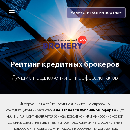
Brokery365 - Рейтинг кредитных брок
Разместиться на портале
Рейтинг кредитных брокеров
Лучшие предложения от профессионалов
Информация на сайте носит исключительно справочно-
консультационный характер и
не является публичной офертой
(ст.
437 ГК РФ). Сайт не является банком, кредитной или микрофинансовой
организацией и не выдаёт займы. Все предложения - это содействие в
подборе финансовых услуг и помощь в оформлении документов.