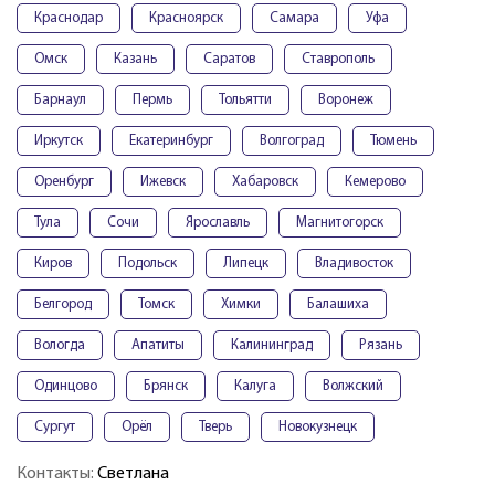
Краснодар
Красноярск
Самара
Уфа
Омск
Казань
Саратов
Ставрополь
Барнаул
Пермь
Тольятти
Воронеж
Иркутск
Екатеринбург
Волгоград
Тюмень
Оренбург
Ижевск
Хабаровск
Кемерово
Тула
Сочи
Ярославль
Магнитогорск
Киров
Подольск
Липецк
Владивосток
Белгород
Томск
Химки
Балашиха
Вологда
Апатиты
Калининград
Рязань
Одинцово
Брянск
Калуга
Волжский
Сургут
Орёл
Тверь
Новокузнецк
Контакты:
Светлана