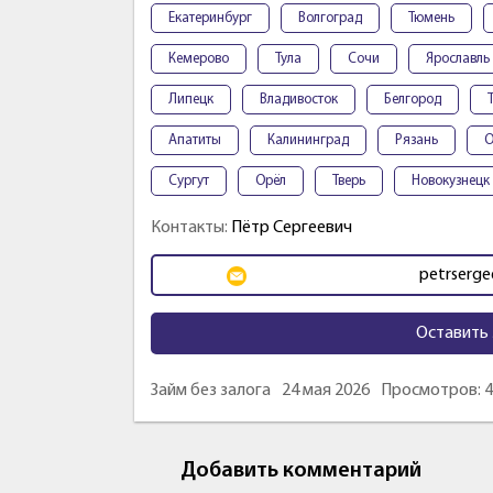
Екатеринбург
Волгоград
Тюмень
Кемерово
Тула
Сочи
Ярославль
Липецк
Владивосток
Белгород
Апатиты
Калининград
Рязань
О
Сургут
Орёл
Тверь
Новокузнецк
Контакты:
Пётр Сергеевич
petrserge
Оставить 
Займ без залога
24 мая 2026
Просмотров: 
Добавить комментарий