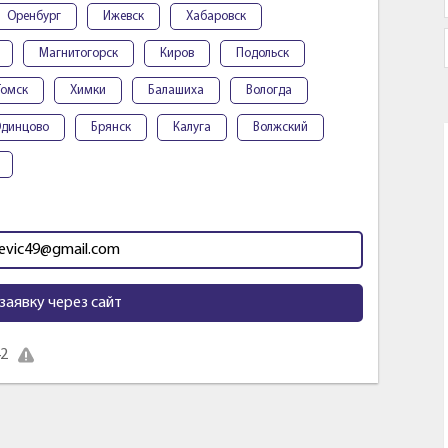
Оренбург
Ижевск
Хабаровск
Магнитогорск
Киров
Подольск
Томск
Химки
Балашиха
Вологда
динцово
Брянск
Калуга
Волжский
evic49@gmail.com
заявку через сайт
42