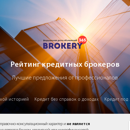
х брокеров
Рейтинг кредитных брокеров
Лучшие предложения от профессионалов
охой историей
Кредит без справок о доходах
Кредит под 
справочно-консультационный характер и
не является