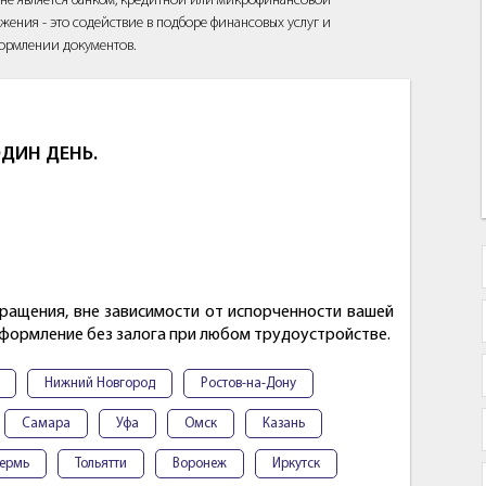
йт не является банком, кредитной или микрофинансовой
жения - это содействие в подборе финансовых услуг и
ормлении документов.
ДИН ДЕНЬ.
ращения, вне зависимости от испорченности вашей
Оформление без залога при любом трудоустройстве.
Нижний Новгород
Ростов-на-Дону
Самара
Уфа
Омск
Казань
ермь
Тольятти
Воронеж
Иркутск