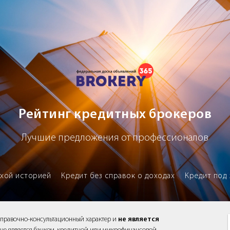
х брокеров
Рейтинг кредитных брокеров
Лучшие предложения от профессионалов
охой историей
Кредит без справок о доходах
Кредит под 
справочно-консультационный характер и
не является