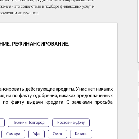
йт не является банком, кредитной или микрофинансовой
жения - это содействие в подборе финансовых услуг и
ормлении документов.
НИЕ, РЕФИНАНСИРОВАНИЕ.
нсировать действующие кредиты. У нас нет никаких
я, ни по факту одобрения, никаких предоплаченных
уг по факту выдачи кредита С заявками просьба
Нижний Новгород
Ростов-на-Дону
Самара
Уфа
Омск
Казань