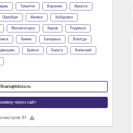
ермь
Тольятти
Воронеж
Иркутск
Оренбург
Ижевск
Хабаровск
Магнитогорск
Киров
Подольск
Томск
Химки
Балашиха
Вологда
динцово
Брянск
Калуга
Волжский
.finans@inbox.ru
заявку через сайт
осмотров: 81