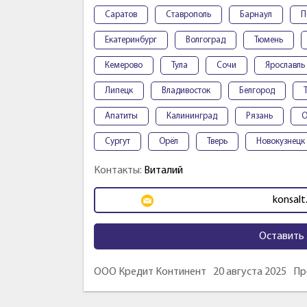
Саратов
Ставрополь
Барнаул
П
Екатеринбург
Волгоград
Тюмень
Кемерово
Тула
Сочи
Ярославль
Липецк
Владивосток
Белгород
Апатиты
Калининград
Рязань
О
Сургут
Орёл
Тверь
Новокузнецк
Контакты:
Виталий
konsalt
Оставить 
ООО Кредит Континент
20 августа 2025
Пр