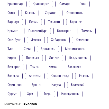
Краснодар
Красноярск
Самара
Уфа
Омск
Казань
Саратов
Ставрополь
Барнаул
Пермь
Тольятти
Воронеж
Иркутск
Екатеринбург
Волгоград
Тюмень
Оренбург
Ижевск
Хабаровск
Кемерово
Тула
Сочи
Ярославль
Магнитогорск
Киров
Подольск
Липецк
Владивосток
Белгород
Томск
Химки
Балашиха
Вологда
Апатиты
Калининград
Рязань
Одинцово
Брянск
Калуга
Волжский
Сургут
Орёл
Тверь
Новокузнецк
Контакты:
Вячеслав