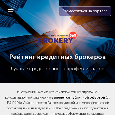
Brokery365 - Рейтинг кредитных брок
Разместиться на портале
Рейтинг кредитных брокеров
Лучшие предложения от профессионалов
Информация на сайте носит исключительно справочно-
консультационный характер и
не является публичной офертой
(ст.
437 ГК РФ). Сайт не является банком, кредитной или микрофинансовой
организацией и не выдаёт займы. Все предложения - это содействие в
подборе финансовых услуг и помощь в оформлении документов.