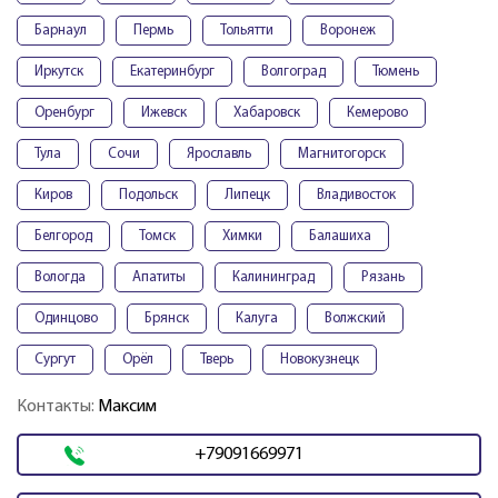
Барнаул
Пермь
Тольятти
Воронеж
Иркутск
Екатеринбург
Волгоград
Тюмень
Оренбург
Ижевск
Хабаровск
Кемерово
Тула
Сочи
Ярославль
Магнитогорск
Киров
Подольск
Липецк
Владивосток
Белгород
Томск
Химки
Балашиха
Вологда
Апатиты
Калининград
Рязань
Одинцово
Брянск
Калуга
Волжский
Сургут
Орёл
Тверь
Новокузнецк
Контакты:
Максим
+79091669971