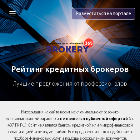
Brokery365 - Рейтинг кредитных брок
Разместиться на портале
Рейтинг кредитных брокеров
Лучшие предложения от профессионалов
Информация на сайте носит исключительно справочно-
консультационный характер и
не является публичной офертой
(ст.
437 ГК РФ). Сайт не является банком, кредитной или микрофинансовой
организацией и не выдаёт займы. Все предложения - это содействие в
подборе финансовых услуг и помощь в оформлении документов.