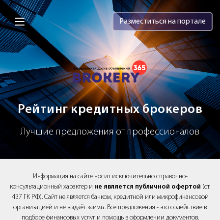
Brokery365 - Рейтинг кредитных брок
Разместиться на портале
Рейтинг кредитных брокеров
Лучшие предложения от профессионалов
Информация на сайте носит исключительно справочно-
консультационный характер и
не является публичной офертой
(ст.
437 ГК РФ). Сайт не является банком, кредитной или микрофинансовой
организацией и не выдаёт займы. Все предложения - это содействие в
подборе финансовых услуг и помощь в оформлении документов.