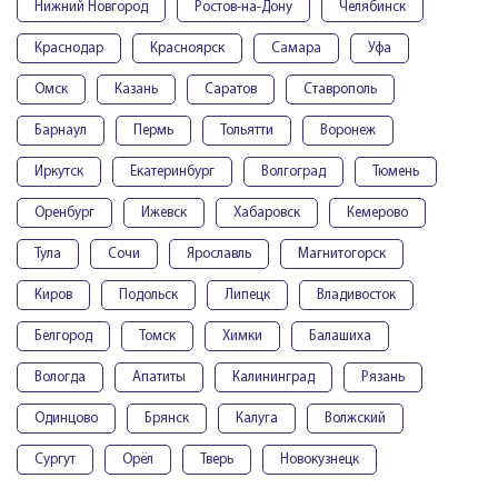
Нижний Новгород
Ростов-на-Дону
Челябинск
Краснодар
Красноярск
Самара
Уфа
Омск
Казань
Саратов
Ставрополь
Барнаул
Пермь
Тольятти
Воронеж
Иркутск
Екатеринбург
Волгоград
Тюмень
Оренбург
Ижевск
Хабаровск
Кемерово
Тула
Сочи
Ярославль
Магнитогорск
Киров
Подольск
Липецк
Владивосток
Белгород
Томск
Химки
Балашиха
Вологда
Апатиты
Калининград
Рязань
Одинцово
Брянск
Калуга
Волжский
Сургут
Орёл
Тверь
Новокузнецк