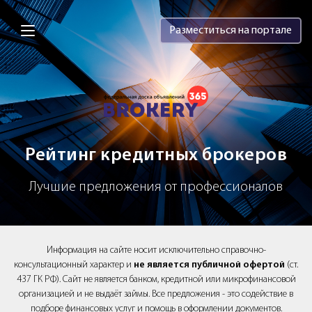
Brokery365 - Рейтинг кредитных брок
Разместиться на портале
Рейтинг кредитных брокеров
Лучшие предложения от профессионалов
Информация на сайте носит исключительно справочно-
консультационный характер и
не является публичной офертой
(ст.
437 ГК РФ). Сайт не является банком, кредитной или микрофинансовой
организацией и не выдаёт займы. Все предложения - это содействие в
подборе финансовых услуг и помощь в оформлении документов.