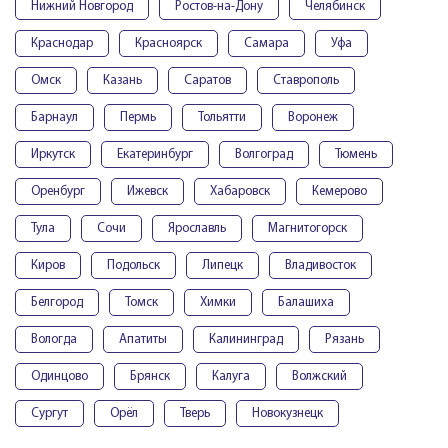
Нижний Новгород
Ростов-на-Дону
Челябинск
Краснодар
Красноярск
Самара
Уфа
Омск
Казань
Саратов
Ставрополь
Барнаул
Пермь
Тольятти
Воронеж
Иркутск
Екатеринбург
Волгоград
Тюмень
Оренбург
Ижевск
Хабаровск
Кемерово
Тула
Сочи
Ярославль
Магнитогорск
Киров
Подольск
Липецк
Владивосток
Белгород
Томск
Химки
Балашиха
Вологда
Апатиты
Калининград
Рязань
Одинцово
Брянск
Калуга
Волжский
Сургут
Орёл
Тверь
Новокузнецк