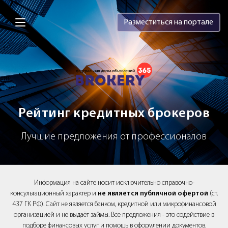
Brokery365 - Рейтинг кредитных брок
Разместиться на портале
Рейтинг кредитных брокеров
Лучшие предложения от профессионалов
Информация на сайте носит исключительно справочно-
консультационный характер и
не является публичной офертой
(ст.
437 ГК РФ). Сайт не является банком, кредитной или микрофинансовой
организацией и не выдаёт займы. Все предложения - это содействие в
подборе финансовых услуг и помощь в оформлении документов.