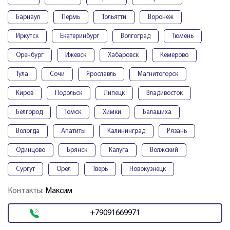
Барнаул
Пермь
Тольятти
Воронеж
Иркутск
Екатеринбург
Волгоград
Тюмень
Оренбург
Ижевск
Хабаровск
Кемерово
Тула
Сочи
Ярославль
Магнитогорск
Киров
Подольск
Липецк
Владивосток
Белгород
Томск
Химки
Балашиха
Вологда
Апатиты
Калининград
Рязань
Одинцово
Брянск
Калуга
Волжский
Сургут
Орёл
Тверь
Новокузнецк
Контакты:
Максим
+79091669971