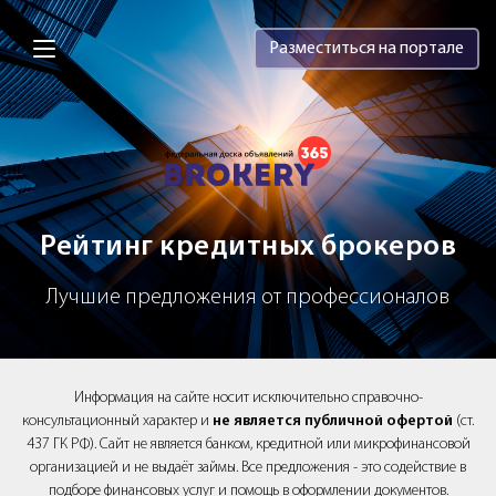
Brokery365 - Рейтинг кредитных брок
Разместиться на портале
Рейтинг кредитных брокеров
Лучшие предложения от профессионалов
Информация на сайте носит исключительно справочно-
консультационный характер и
не является публичной офертой
(ст.
437 ГК РФ). Сайт не является банком, кредитной или микрофинансовой
организацией и не выдаёт займы. Все предложения - это содействие в
подборе финансовых услуг и помощь в оформлении документов.