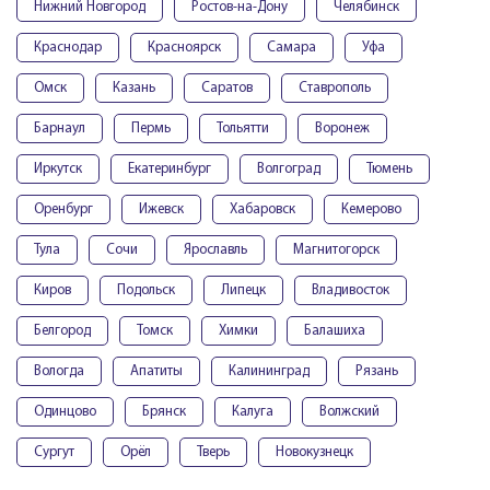
Нижний Новгород
Ростов-на-Дону
Челябинск
Краснодар
Красноярск
Самара
Уфа
Омск
Казань
Саратов
Ставрополь
Барнаул
Пермь
Тольятти
Воронеж
Иркутск
Екатеринбург
Волгоград
Тюмень
Оренбург
Ижевск
Хабаровск
Кемерово
Тула
Сочи
Ярославль
Магнитогорск
Киров
Подольск
Липецк
Владивосток
Белгород
Томск
Химки
Балашиха
Вологда
Апатиты
Калининград
Рязань
Одинцово
Брянск
Калуга
Волжский
Сургут
Орёл
Тверь
Новокузнецк