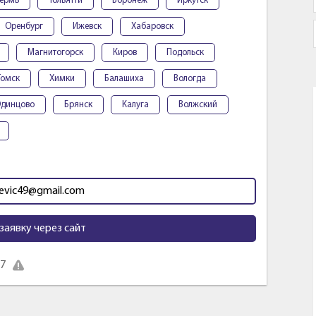
ермь
Тольятти
Воронеж
Иркутск
Оренбург
Ижевск
Хабаровск
Магнитогорск
Киров
Подольск
Томск
Химки
Балашиха
Вологда
динцово
Брянск
Калуга
Волжский
evic49@gmail.com
заявку через сайт
27