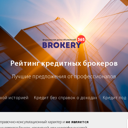
х брокеров
Рейтинг кредитных брокеров
Лучшие предложения от профессионалов
охой историей
Кредит без справок о доходах
Кредит под 
справочно-консультационный характер и
не является