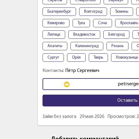
Саратов
Ставрополь
Барнаул
П
Екатеринбург
Волгоград
Тюмень
Кемерово
Тула
Сочи
Ярославль
Липецк
Владивосток
Белгород
Апатиты
Калининград
Рязань
О
Сургут
Орёл
Тверь
Новокузнецк
Контакты:
Пётр Сергеевич
petrserge
Оставить 
Займ без залога
29 мая 2026
Просмотров: 