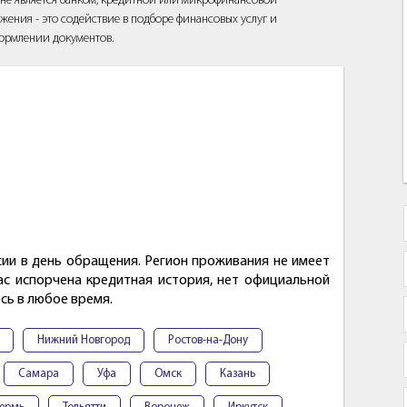
йт не является банком, кредитной или микрофинансовой
жения - это содействие в подборе финансовых услуг и
ормлении документов.
и в день обращения. Регион проживания не имеет
вас испорчена кредитная история, нет официальной
сь в любое время.
Нижний Новгород
Ростов-на-Дону
Самара
Уфа
Омск
Казань