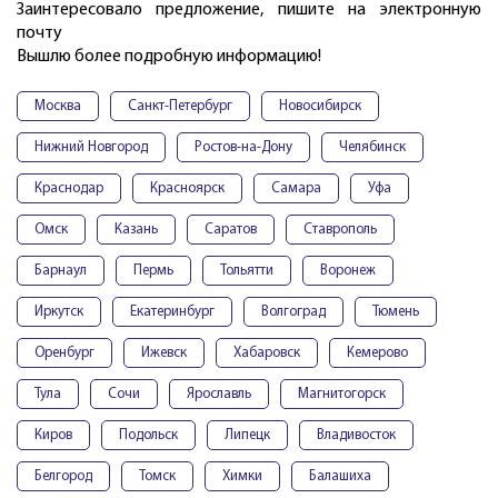
Заинтересовало предложение, пишите на электронную
почту
Вышлю более подробную информацию!
Москва
Санкт-Петербург
Новосибирск
Нижний Новгород
Ростов-на-Дону
Челябинск
Краснодар
Красноярск
Самара
Уфа
Омск
Казань
Саратов
Ставрополь
Барнаул
Пермь
Тольятти
Воронеж
Иркутск
Екатеринбург
Волгоград
Тюмень
Оренбург
Ижевск
Хабаровск
Кемерово
Тула
Сочи
Ярославль
Магнитогорск
Киров
Подольск
Липецк
Владивосток
Белгород
Томск
Химки
Балашиха