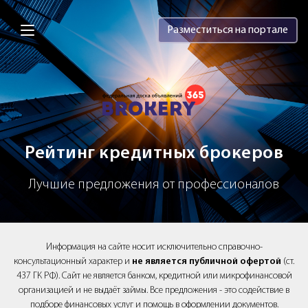
Brokery365 - Рейтинг кредитных брок
Разместиться на портале
Рейтинг кредитных брокеров
Лучшие предложения от профессионалов
Информация на сайте носит исключительно справочно-
консультационный характер и
не является публичной офертой
(ст.
437 ГК РФ). Сайт не является банком, кредитной или микрофинансовой
организацией и не выдаёт займы. Все предложения - это содействие в
подборе финансовых услуг и помощь в оформлении документов.