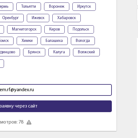
ермь
Тольятти
Воронеж
Иркутск
Оренбург
Ижевск
Хабаровск
Магнитогорск
Киров
Подольск
Томск
Химки
Балашиха
Вологда
динцово
Брянск
Калуга
Волжский
m.rf@yandex.ru
заявку через сайт
мотров: 78