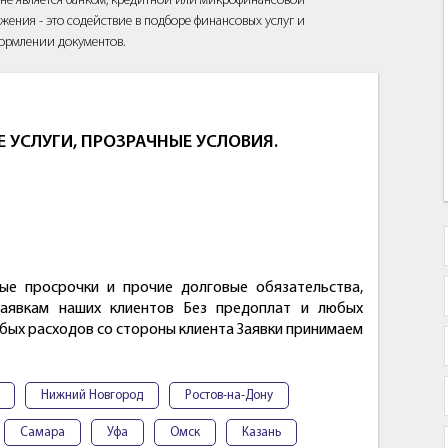
йт не является банком, кредитной или микрофинансовой
жения - это содействие в подборе финансовых услуг и
ормлении документов.
УСЛУГИ, ПРОЗРАЧНЫЕ УСЛОВИЯ.
ые просрочки и прочие долговые обязательства,
заявкам наших клиентов Без предоплат и любых
юбых расходов со стороны клиента Заявки принимаем
Нижний Новгород
Ростов-на-Дону
Самара
Уфа
Омск
Казань