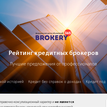
х брокеров
Рейтинг кредитных брокеров
Лучшие предложения от профессионалов
охой историей
Кредит без справок о доходах
Кредит под 
справочно-консультационный характер и
не является