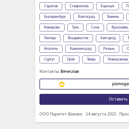
Саратов
Ставрополь
Барнаул
П
Екатеринбург
Волгоград
Тюмень
Кемерово
Тула
Сочи
Ярославль
Липецк
Владивосток
Белгород
Апатиты
Калининград
Рязань
О
Сургут
Орёл
Тверь
Новокузнецк
Контакты:
Вячеслав
pomogae
Оставить 
ООО Паритет Финанс
24 августа 2025
Прос