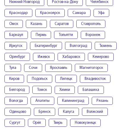
Нижний Новгород
Ростов-на-Дону
Челябинск
Краснодар
Красноярск
Самара
Уфа
Омск
Казань
Саратов
Ставрополь
Барнаул
Пермь
Тольятти
Воронеж
Иркутск
Екатеринбург
Волгоград
Тюмень
Оренбург
Ижевск
Хабаровск
Кемерово
Тула
Сочи
Ярославль
Магнитогорск
Киров
Подольск
Липецк
Владивосток
Белгород
Томск
Химки
Балашиха
Вологда
Апатиты
Калининград
Рязань
Одинцово
Брянск
Калуга
Волжский
Сургут
Орёл
Тверь
Новокузнецк