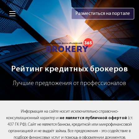
Brokery365 - Рейтинг кредитных брок
Разместиться на портале
Рейтинг кредитных брокеров
Лучшие предложения от профессионалов
Информация на сайте носит исключительно справочно-
консультационный характер и
не является публичной офертой
(ст.
437 ГК РФ). Сайт не является банком, кредитной или микрофинансовой
организацией и не выдаёт займы. Все предложения - это содействие в
подборе финансовых услуг и помощь в оформлении документов.