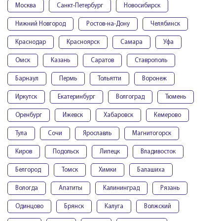
Москва
Санкт-Петербург
Новосибирск
Нижний Новгород
Ростов-на-Дону
Челябинск
Краснодар
Красноярск
Самара
Уфа
Омск
Казань
Саратов
Ставрополь
Барнаул
Пермь
Тольятти
Воронеж
Иркутск
Екатеринбург
Волгоград
Тюмень
Оренбург
Ижевск
Хабаровск
Кемерово
Тула
Сочи
Ярославль
Магнитогорск
Киров
Подольск
Липецк
Владивосток
Белгород
Томск
Химки
Балашиха
Вологда
Апатиты
Калининград
Рязань
Одинцово
Брянск
Калуга
Волжский