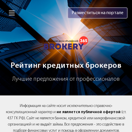
Brokery365 - Рейтинг кредитных брок
Разместиться на портале
Рейтинг кредитных брокеров
Лучшие предложения от профессионалов
Информация на сайте носит исключительно справочно-
консультационный характер и
не является публичной офертой
(ст.
437 ГК РФ). Сайт не является банком, кредитной или микрофинансовой
организацией и не выдаёт займы. Все предложения - это содействие в
подборе финансовых услуг и помощь в оформлении документов.