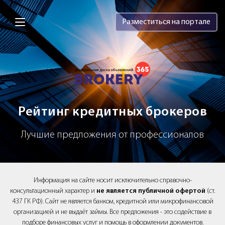
Brokery365 - Рейтинг кредитных брок
Разместиться на портале
Рейтинг кредитных брокеров
Лучшие предложения от профессионалов
Информация на сайте носит исключительно справочно-
консультационный характер и
не является публичной офертой
(ст.
437 ГК РФ). Сайт не является банком, кредитной или микрофинансовой
организацией и не выдаёт займы. Все предложения - это содействие в
подборе финансовых услуг и помощь в оформлении документов.