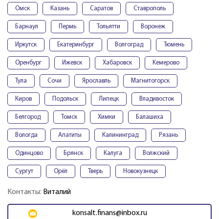
Омск
Казань
Саратов
Ставрополь
Барнаул
Пермь
Тольятти
Воронеж
Иркутск
Екатеринбург
Волгоград
Тюмень
Оренбург
Ижевск
Хабаровск
Кемерово
Тула
Сочи
Ярославль
Магнитогорск
Киров
Подольск
Липецк
Владивосток
Белгород
Томск
Химки
Балашиха
Вологда
Апатиты
Калининград
Рязань
Одинцово
Брянск
Калуга
Волжский
Сургут
Орёл
Тверь
Новокузнецк
Контакты:
Виталий
konsalt.finans@inbox.ru