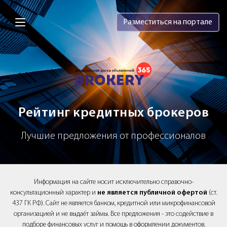
Brokery365 - Рейтинг кредитных брок
Разместиться на портале
Рейтинг кредитных брокеров
Лучшие предложения от профессионалов
Информация на сайте носит исключительно справочно-
консультационный характер и
не является публичной офертой
(ст.
437 ГК РФ). Сайт не является банком, кредитной или микрофинансовой
организацией и не выдаёт займы. Все предложения - это содействие в
подборе финансовых услуг и помощь в оформлении документов.