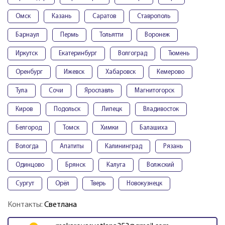
Омск
Казань
Саратов
Ставрополь
Барнаул
Пермь
Тольятти
Воронеж
Иркутск
Екатеринбург
Волгоград
Тюмень
Оренбург
Ижевск
Хабаровск
Кемерово
Тула
Сочи
Ярославль
Магнитогорск
Киров
Подольск
Липецк
Владивосток
Белгород
Томск
Химки
Балашиха
Вологда
Апатиты
Калининград
Рязань
Одинцово
Брянск
Калуга
Волжский
Сургут
Орёл
Тверь
Новокузнецк
Контакты:
Светлана