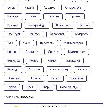
Омск
Казань
Саратов
Ставрополь
Барнаул
Пермь
Тольятти
Воронеж
Иркутск
Екатеринбург
Волгоград
Тюмень
Оренбург
Ижевск
Хабаровск
Кемерово
Тула
Сочи
Ярославль
Магнитогорск
Киров
Подольск
Липецк
Владивосток
Белгород
Томск
Химки
Балашиха
Вологда
Апатиты
Калининград
Рязань
Одинцово
Брянск
Калуга
Волжский
Сургут
Орёл
Тверь
Новокузнецк
Контакты:
Василий