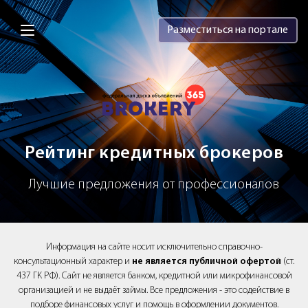
Brokery365 - Рейтинг кредитных брок
Разместиться на портале
Рейтинг кредитных брокеров
Лучшие предложения от профессионалов
Информация на сайте носит исключительно справочно-
консультационный характер и
не является публичной офертой
(ст.
437 ГК РФ). Сайт не является банком, кредитной или микрофинансовой
организацией и не выдаёт займы. Все предложения - это содействие в
подборе финансовых услуг и помощь в оформлении документов.