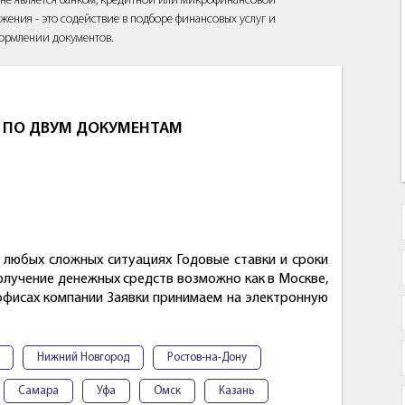
йт не является банком, кредитной или микрофинансовой
жения - это содействие в подборе финансовых услуг и
ормлении документов.
Ь ПО ДВУМ ДОКУМЕНТАМ
 любых сложных ситуациях Годовые ставки и сроки
лучение денежных средств возможно как в Москве,
 офисах компании Заявки принимаем на электронную
Нижний Новгород
Ростов-на-Дону
Самара
Уфа
Омск
Казань