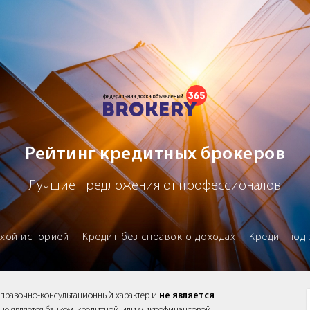
х брокеров
Рейтинг кредитных брокеров
Лучшие предложения от профессионалов
охой историей
Кредит без справок о доходах
Кредит под 
справочно-консультационный характер и
не является