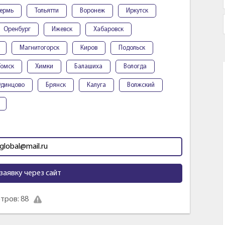
ермь
Тольятти
Воронеж
Иркутск
Оренбург
Ижевск
Хабаровск
Магнитогорск
Киров
Подольск
Томск
Химки
Балашиха
Вологда
динцово
Брянск
Калуга
Волжский
.global@mail.ru
заявку через сайт
тров: 88