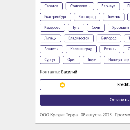
Саратов
Ставрополь
Барнаул
П
Екатеринбург
Волгоград
Тюмень
Кемерово
Тула
Сочи
Ярославль
Липецк
Владивосток
Белгород
Апатиты
Калининград
Рязань
О
Сургут
Орёл
Тверь
Новокузнецк
Контакты:
Василий
kredit
Оставить 
ООО Кредит Терра
08 августа 2025
Просмо