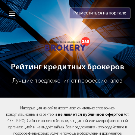
Brokery365 - Рейтинг кредитных брок
Разместиться на портале
Рейтинг кредитных брокеров
Лучшие предложения от профессионалов
Информация на сайте носит исключительно справочно-
консультационный характер и
не является публичной офертой
(ст.
437 ГК РФ). Сайт не является банком, кредитной или микрофинансовой
организацией и не выдаёт займы. Все предложения - это содействие в
подборе финансовых услуг и помощь в оформлении документов.