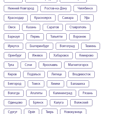
Нижний Новгород
Ростов-на-Дону
Челябинск
Краснодар
Красноярск
Самара
Уфа
Омск
Казань
Саратов
Ставрополь
Барнаул
Пермь
Тольятти
Воронеж
Иркутск
Екатеринбург
Волгоград
Тюмень
Оренбург
Ижевск
Хабаровск
Кемерово
Тула
Сочи
Ярославль
Магнитогорск
Киров
Подольск
Липецк
Владивосток
Белгород
Томск
Химки
Балашиха
Вологда
Апатиты
Калининград
Рязань
Одинцово
Брянск
Калуга
Волжский
Сургут
Орёл
Тверь
Новокузнецк