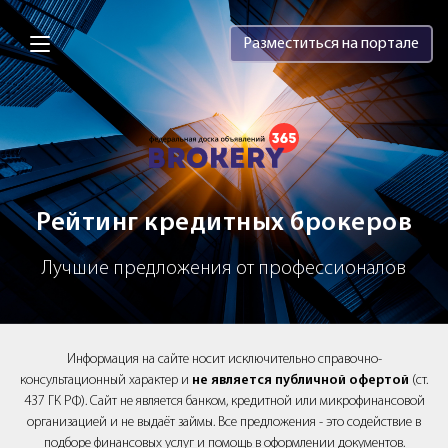
Brokery365 - Рейтинг кредитных брок
Разместиться на портале
Рейтинг кредитных брокеров
Лучшие предложения от профессионалов
Информация на сайте носит исключительно справочно-
консультационный характер и
не является публичной офертой
(ст.
437 ГК РФ). Сайт не является банком, кредитной или микрофинансовой
организацией и не выдаёт займы. Все предложения - это содействие в
подборе финансовых услуг и помощь в оформлении документов.