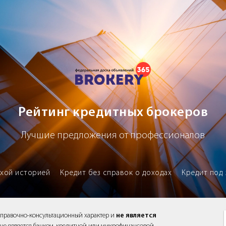
х брокеров
Рейтинг кредитных брокеров
Лучшие предложения от профессионалов
охой историей
Кредит без справок о доходах
Кредит под 
справочно-консультационный характер и
не является