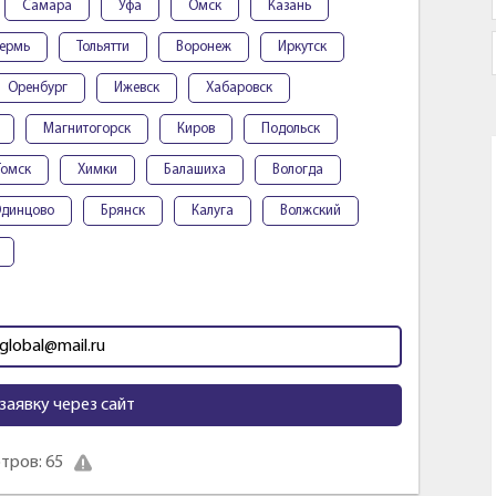
Самара
Уфа
Омск
Казань
ермь
Тольятти
Воронеж
Иркутск
Оренбург
Ижевск
Хабаровск
Магнитогорск
Киров
Подольск
Томск
Химки
Балашиха
Вологда
динцово
Брянск
Калуга
Волжский
.global@mail.ru
заявку через сайт
тров: 65