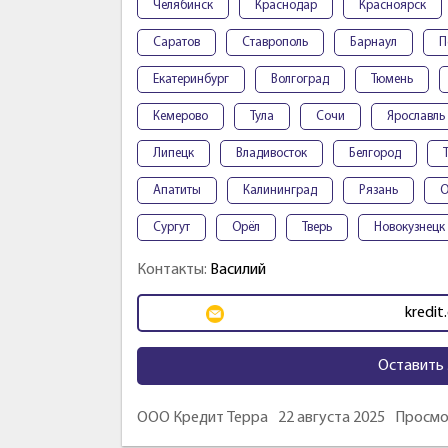
Челябинск
Краснодар
Красноярск
Саратов
Ставрополь
Барнаул
П
Екатеринбург
Волгоград
Тюмень
Кемерово
Тула
Сочи
Ярославль
Липецк
Владивосток
Белгород
Апатиты
Калининград
Рязань
О
Сургут
Орёл
Тверь
Новокузнецк
Контакты:
Василий
kredit
Оставить 
ООО Кредит Терра
22 августа 2025
Просмо