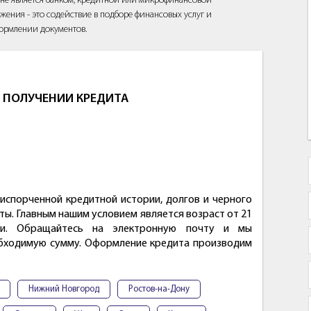
йт не является банком, кредитной или микрофинансовой
жения - это содействие в подборе финансовых услуг и
ормлении документов.
 ПОЛУЧЕНИИ КРЕДИТА
испорченной кредитной истории, долгов и черного
оты. Главным нашим условием является возраст от 21
ии. Обращайтесь на электронную почту и мы
бходимую сумму. Оформление кредита производим
Нижний Новгород
Ростов-на-Дону