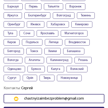
Барнаул
Пермь
Тольятти
Воронеж
Иркутск
Екатеринбург
Волгоград
Тюмень
Оренбург
Ижевск
Хабаровск
Кемерово
Тула
Сочи
Ярославль
Магнитогорск
Киров
Подольск
Липецк
Владивосток
Белгород
Томск
Химки
Балашиха
Вологда
Апатиты
Калининград
Рязань
Одинцово
Брянск
Калуга
Волжский
Сургут
Орёл
Тверь
Новокузнецк
Контакты:
Сергей
chastnyizaimbezproblem@gmail.com