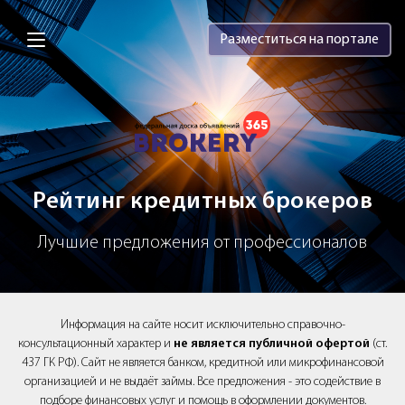
Brokery365 - Рейтинг кредитных брок
Разместиться на портале
Рейтинг кредитных брокеров
Лучшие предложения от профессионалов
Информация на сайте носит исключительно справочно-
консультационный характер и
не является публичной офертой
(ст.
437 ГК РФ). Сайт не является банком, кредитной или микрофинансовой
организацией и не выдаёт займы. Все предложения - это содействие в
подборе финансовых услуг и помощь в оформлении документов.