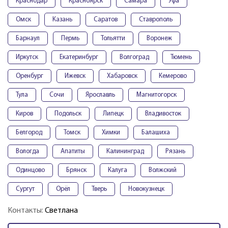
Краснодар
Красноярск
Самара
Уфа
Омск
Казань
Саратов
Ставрополь
Барнаул
Пермь
Тольятти
Воронеж
Иркутск
Екатеринбург
Волгоград
Тюмень
Оренбург
Ижевск
Хабаровск
Кемерово
Тула
Сочи
Ярославль
Магнитогорск
Киров
Подольск
Липецк
Владивосток
Белгород
Томск
Химки
Балашиха
Вологда
Апатиты
Калининград
Рязань
Одинцово
Брянск
Калуга
Волжский
Сургут
Орёл
Тверь
Новокузнецк
Контакты:
Светлана