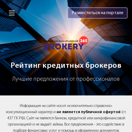
Brokery365 - Рейтинг кредитных брок
Разместиться на портале
Рейтинг кредитных брокеров
Лучшие предложения от профессионалов
Информация на сайте носит исключительно справочно-
консультационный характер и
не является публичной офертой
(ст.
437 ГК РФ). Сайт не является банком, кредитной или микрофинансовой
организацией и не выдаёт займы. Все предложения - это содействие в
подборе финансовых услуг и помощь в оформлении документов.