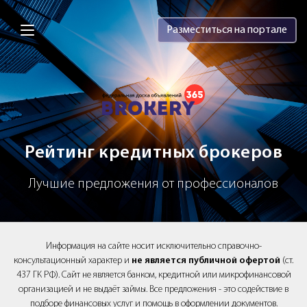
Brokery365 - Рейтинг кредитных брок
Разместиться на портале
Рейтинг кредитных брокеров
Лучшие предложения от профессионалов
Информация на сайте носит исключительно справочно-
консультационный характер и
не является публичной офертой
(ст.
437 ГК РФ). Сайт не является банком, кредитной или микрофинансовой
организацией и не выдаёт займы. Все предложения - это содействие в
подборе финансовых услуг и помощь в оформлении документов.