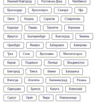
Нижний Новгород
Ростов-на-Дону
Челябинск
Краснодар
Красноярск
Самара
Уфа
Омск
Казань
Саратов
Ставрополь
Барнаул
Пермь
Тольятти
Воронеж
Иркутск
Екатеринбург
Волгоград
Тюмень
Оренбург
Ижевск
Хабаровск
Кемерово
Тула
Сочи
Ярославль
Магнитогорск
Киров
Подольск
Липецк
Владивосток
Белгород
Томск
Химки
Балашиха
Вологда
Апатиты
Калининград
Рязань
Одинцово
Брянск
Калуга
Волжский
Сургут
Орёл
Тверь
Новокузнецк