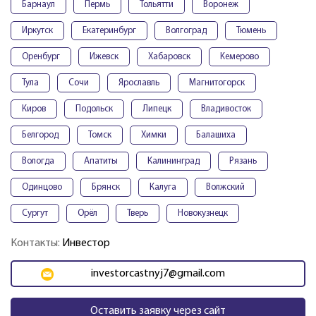
Барнаул
Пермь
Тольятти
Воронеж
Иркутск
Екатеринбург
Волгоград
Тюмень
Оренбург
Ижевск
Хабаровск
Кемерово
Тула
Сочи
Ярославль
Магнитогорск
Киров
Подольск
Липецк
Владивосток
Белгород
Томск
Химки
Балашиха
Вологда
Апатиты
Калининград
Рязань
Одинцово
Брянск
Калуга
Волжский
Сургут
Орёл
Тверь
Новокузнецк
Контакты:
Инвестор
investorcastnyj7@gmail.com
Оставить заявку через сайт