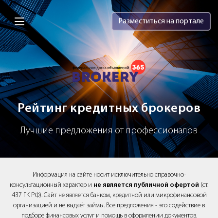
Brokery365 - Рейтинг кредитных брок
Разместиться на портале
Рейтинг кредитных брокеров
Лучшие предложения от профессионалов
Информация на сайте носит исключительно справочно-
консультационный характер и
не является публичной офертой
(ст.
437 ГК РФ). Сайт не является банком, кредитной или микрофинансовой
организацией и не выдаёт займы. Все предложения - это содействие в
подборе финансовых услуг и помощь в оформлении документов.