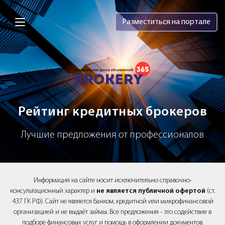
Brokery365 - Рейтинг кредитных брок
Разместиться на портале
Рейтинг кредитных брокеров
Лучшие предложения от профессионалов
Информация на сайте носит исключительно справочно-
консультационный характер и
не является публичной офертой
(ст.
437 ГК РФ). Сайт не является банком, кредитной или микрофинансовой
организацией и не выдаёт займы. Все предложения - это содействие в
подборе финансовых услуг и помощь в оформлении документов.