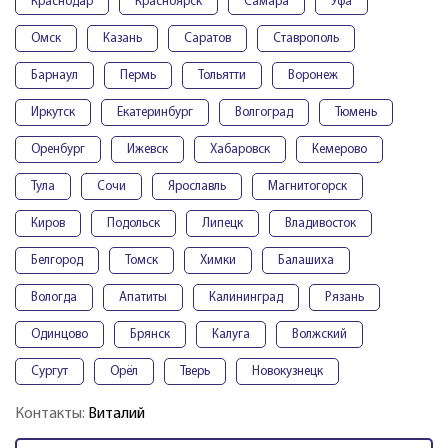
Краснодар
Красноярск
Самара
Уфа
Омск
Казань
Саратов
Ставрополь
Барнаул
Пермь
Тольятти
Воронеж
Иркутск
Екатеринбург
Волгоград
Тюмень
Оренбург
Ижевск
Хабаровск
Кемерово
Тула
Сочи
Ярославль
Магнитогорск
Киров
Подольск
Липецк
Владивосток
Белгород
Томск
Химки
Балашиха
Вологда
Апатиты
Калининград
Рязань
Одинцово
Брянск
Калуга
Волжский
Сургут
Орёл
Тверь
Новокузнецк
Контакты:
Виталий