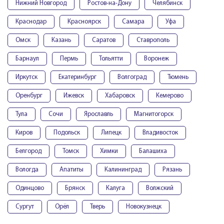
Нижний Новгород
Ростов-на-Дону
Челябинск
Краснодар
Красноярск
Самара
Уфа
Омск
Казань
Саратов
Ставрополь
Барнаул
Пермь
Тольятти
Воронеж
Иркутск
Екатеринбург
Волгоград
Тюмень
Оренбург
Ижевск
Хабаровск
Кемерово
Тула
Сочи
Ярославль
Магнитогорск
Киров
Подольск
Липецк
Владивосток
Белгород
Томск
Химки
Балашиха
Вологда
Апатиты
Калининград
Рязань
Одинцово
Брянск
Калуга
Волжский
Сургут
Орёл
Тверь
Новокузнецк