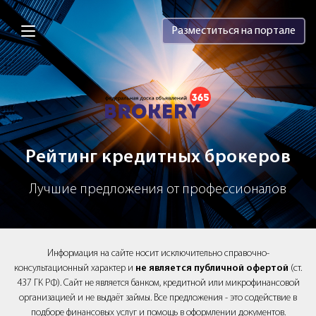
Brokery365 - Рейтинг кредитных брок
Разместиться на портале
Рейтинг кредитных брокеров
Лучшие предложения от профессионалов
Информация на сайте носит исключительно справочно-
консультационный характер и
не является публичной офертой
(ст.
437 ГК РФ). Сайт не является банком, кредитной или микрофинансовой
организацией и не выдаёт займы. Все предложения - это содействие в
подборе финансовых услуг и помощь в оформлении документов.