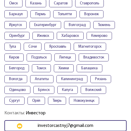
Омск
Казань
Саратов
Ставрополь
Барнаул
Пермь
Тольятти
Воронеж
Иркутск
Екатеринбург
Волгоград
Тюмень
Оренбург
Ижевск
Хабаровск
Кемерово
Тула
Сочи
Ярославль
Магнитогорск
Киров
Подольск
Липецк
Владивосток
Белгород
Томск
Химки
Балашиха
Вологда
Апатиты
Калининград
Рязань
Одинцово
Брянск
Калуга
Волжский
Сургут
Орёл
Тверь
Новокузнецк
Контакты:
Инвестор
investorcastnyj7@gmail.com