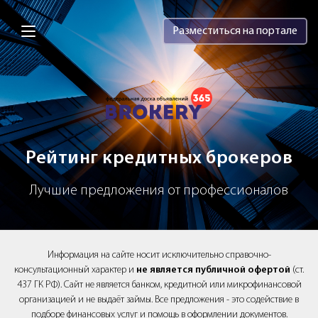
Brokery365 - Рейтинг кредитных брок
Разместиться на портале
Рейтинг кредитных брокеров
Лучшие предложения от профессионалов
Информация на сайте носит исключительно справочно-
консультационный характер и
не является публичной офертой
(ст.
437 ГК РФ). Сайт не является банком, кредитной или микрофинансовой
организацией и не выдаёт займы. Все предложения - это содействие в
подборе финансовых услуг и помощь в оформлении документов.