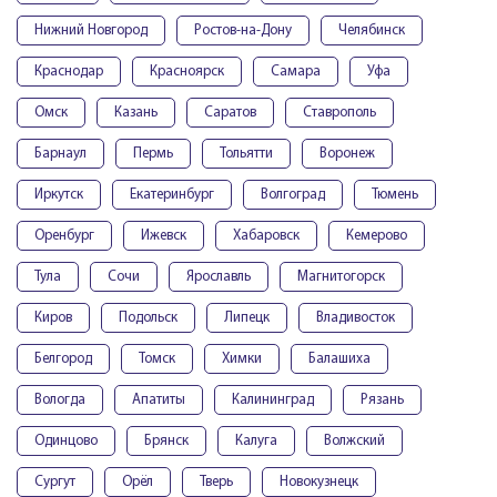
Нижний Новгород
Ростов-на-Дону
Челябинск
Краснодар
Красноярск
Самара
Уфа
Омск
Казань
Саратов
Ставрополь
Барнаул
Пермь
Тольятти
Воронеж
Иркутск
Екатеринбург
Волгоград
Тюмень
Оренбург
Ижевск
Хабаровск
Кемерово
Тула
Сочи
Ярославль
Магнитогорск
Киров
Подольск
Липецк
Владивосток
Белгород
Томск
Химки
Балашиха
Вологда
Апатиты
Калининград
Рязань
Одинцово
Брянск
Калуга
Волжский
Сургут
Орёл
Тверь
Новокузнецк