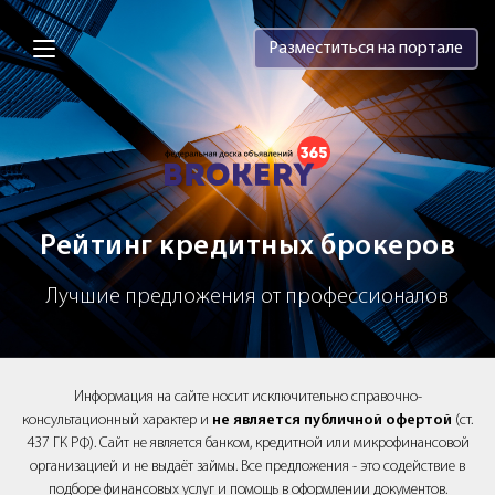
Brokery365 - Рейтинг кредитных брок
Разместиться на портале
Рейтинг кредитных брокеров
Лучшие предложения от профессионалов
Информация на сайте носит исключительно справочно-
консультационный характер и
не является публичной офертой
(ст.
437 ГК РФ). Сайт не является банком, кредитной или микрофинансовой
организацией и не выдаёт займы. Все предложения - это содействие в
подборе финансовых услуг и помощь в оформлении документов.