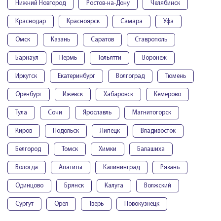
Нижний Новгород
Ростов-на-Дону
Челябинск
Краснодар
Красноярск
Самара
Уфа
Омск
Казань
Саратов
Ставрополь
Барнаул
Пермь
Тольятти
Воронеж
Иркутск
Екатеринбург
Волгоград
Тюмень
Оренбург
Ижевск
Хабаровск
Кемерово
Тула
Сочи
Ярославль
Магнитогорск
Киров
Подольск
Липецк
Владивосток
Белгород
Томск
Химки
Балашиха
Вологда
Апатиты
Калининград
Рязань
Одинцово
Брянск
Калуга
Волжский
Сургут
Орёл
Тверь
Новокузнецк