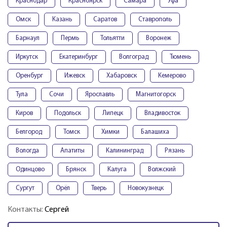
Краснодар
Красноярск
Самара
Уфа
Омск
Казань
Саратов
Ставрополь
Барнаул
Пермь
Тольятти
Воронеж
Иркутск
Екатеринбург
Волгоград
Тюмень
Оренбург
Ижевск
Хабаровск
Кемерово
Тула
Сочи
Ярославль
Магнитогорск
Киров
Подольск
Липецк
Владивосток
Белгород
Томск
Химки
Балашиха
Вологда
Апатиты
Калининград
Рязань
Одинцово
Брянск
Калуга
Волжский
Сургут
Орёл
Тверь
Новокузнецк
Контакты:
Сергей