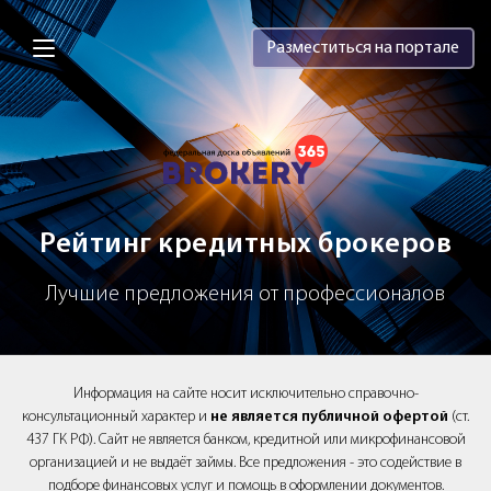
Brokery365 - Рейтинг кредитных брок
Разместиться на портале
Рейтинг кредитных брокеров
Лучшие предложения от профессионалов
Информация на сайте носит исключительно справочно-
консультационный характер и
не является публичной офертой
(ст.
437 ГК РФ). Сайт не является банком, кредитной или микрофинансовой
организацией и не выдаёт займы. Все предложения - это содействие в
подборе финансовых услуг и помощь в оформлении документов.