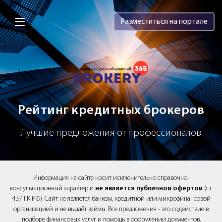
Brokery365 - Рейтинг кредитных брок
Разместиться на портале
Рейтинг кредитных брокеров
Лучшие предложения от профессионалов
Информация на сайте носит исключительно справочно-
консультационный характер и
не является публичной офертой
(ст.
437 ГК РФ). Сайт не является банком, кредитной или микрофинансовой
организацией и не выдаёт займы. Все предложения - это содействие в
подборе финансовых услуг и помощь в оформлении документов.