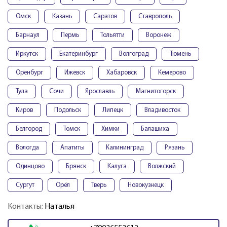
Омск
Казань
Саратов
Ставрополь
Барнаул
Пермь
Тольятти
Воронеж
Иркутск
Екатеринбург
Волгоград
Тюмень
Оренбург
Ижевск
Хабаровск
Кемерово
Тула
Сочи
Ярославль
Магнитогорск
Киров
Подольск
Липецк
Владивосток
Белгород
Томск
Химки
Балашиха
Вологда
Апатиты
Калининград
Рязань
Одинцово
Брянск
Калуга
Волжский
Сургут
Орёл
Тверь
Новокузнецк
Контакты:
Наталья