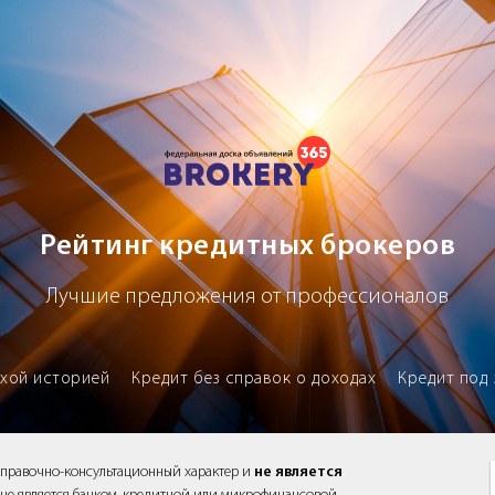
х брокеров
Рейтинг кредитных брокеров
Лучшие предложения от профессионалов
охой историей
Кредит без справок о доходах
Кредит под 
справочно-консультационный характер и
не является