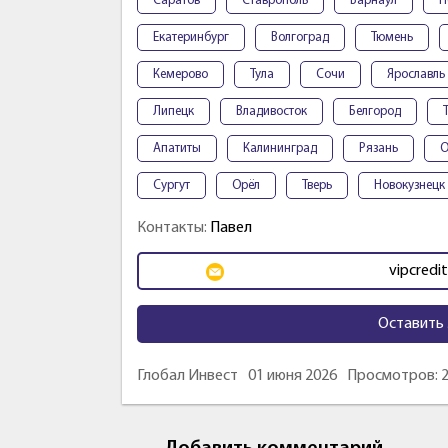
Саратов
Ставрополь
Барнаул
П
Екатеринбург
Волгоград
Тюмень
Кемерово
Тула
Сочи
Ярославль
Липецк
Владивосток
Белгород
Апатиты
Калининград
Рязань
О
Сургут
Орёл
Тверь
Новокузнецк
Контакты:
Павел
vipcred
Оставить 
Глобал Инвест
01 июня 2026
Просмотров: 