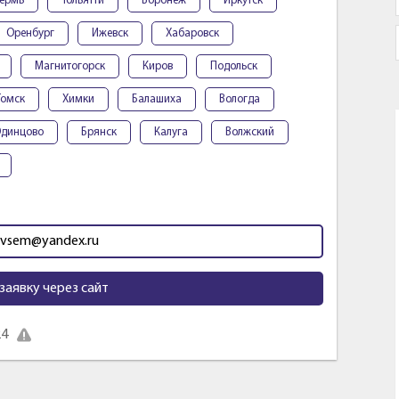
ермь
Тольятти
Воронеж
Иркутск
Оренбург
Ижевск
Хабаровск
Магнитогорск
Киров
Подольск
Томск
Химки
Балашиха
Вологда
динцово
Брянск
Калуга
Волжский
itvsem@yandex.ru
заявку через сайт
24