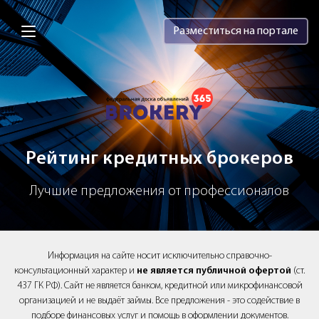
Brokery365 - Рейтинг кредитных брок
Разместиться на портале
Рейтинг кредитных брокеров
Лучшие предложения от профессионалов
Информация на сайте носит исключительно справочно-
консультационный характер и
не является публичной офертой
(ст.
437 ГК РФ). Сайт не является банком, кредитной или микрофинансовой
организацией и не выдаёт займы. Все предложения - это содействие в
подборе финансовых услуг и помощь в оформлении документов.