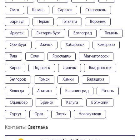
Омск
Казань
Саратов
Ставрополь
Барнаул
Пермь
Тольятти
Воронеж
Иркутск
Екатеринбург
Волгоград
Тюмень
Оренбург
Ижевск
Хабаровск
Кемерово
Тула
Сочи
Ярославль
Магнитогорск
Киров
Подольск
Липецк
Владивосток
Белгород
Томск
Химки
Балашиха
Вологда
Апатиты
Калининград
Рязань
Одинцово
Брянск
Калуга
Волжский
Сургут
Орёл
Тверь
Новокузнецк
Контакты:
Светлана